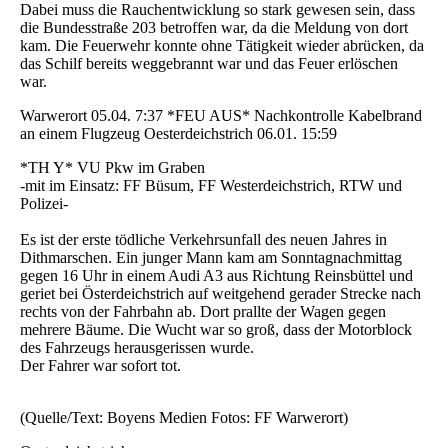
Dabei muss die Rauchentwicklung so stark gewesen sein, dass
die Bundesstraße 203 betroffen war, da die Meldung von dort
kam. Die Feuerwehr konnte ohne Tätigkeit wieder abrücken, da
das Schilf bereits weggebrannt war und das Feuer erlöschen
war.
Warwerort 05.04. 7:37 *FEU AUS* Nachkontrolle Kabelbrand
an einem Flugzeug Oesterdeichstrich 06.01. 15:59
*TH Y* VU Pkw im Graben
-mit im Einsatz: FF Büsum, FF Westerdeichstrich, RTW und
Polizei-
Es ist der erste tödliche Verkehrsunfall des neuen Jahres in
Dithmarschen. Ein junger Mann kam am Sonntagnachmittag
gegen 16 Uhr in einem Audi A3 aus Richtung Reinsbüttel und
geriet bei Österdeichstrich auf weitgehend gerader Strecke nach
rechts von der Fahrbahn ab. Dort prallte der Wagen gegen
mehrere Bäume. Die Wucht war so groß, dass der Motorblock
des Fahrzeugs herausgerissen wurde.
Der Fahrer war sofort tot.
(Quelle/Text: Boyens Medien Fotos: FF Warwerort)