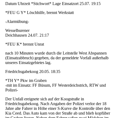
Datum Uhrzeit *Stichwort* Lage Einsatzort 25.07. 19:15
*FEU G Y* Löschhilfe, brennt Werkstatt
-Alarmübung-
Wesselburener
Deichhausen 24.07. 21:17
*FEU K* brennt Unrat
nach 10 Minuten wurde durch die Leitstelle West Abspannen
(Einsatzabbruch) gegeben, da der gemeldete Vorfall außerhalb
unseres Einsatzgebietes lag.
Friedrichsgabekoog 20.05. 18:35
*TH Y* Pkw im Graben
-mit im Einsatz: FF Büsum, FF Westerdeichstrich, RTW und
Polizei-
Der Unfall ereignete sich auf der Koogstraße in
Friedrichsgabekoog. Nach Angaben der Polizei verlor der 18
Jahre alte Fahrer in Höhe einer S-Kurve die Kontrolle über den
Kia Ceed. Das Auto kam von der Straße ab und blieb kopfüber
im Graben liegen. Neben dem Fahrer saßen zwei Mädchen im