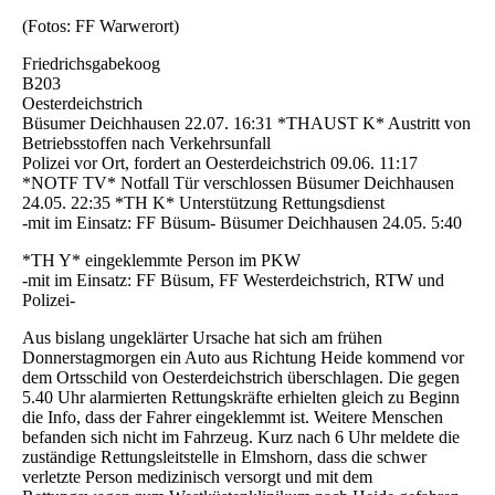
(Fotos: FF Warwerort)
Friedrichsgabekoog
B203
Oesterdeichstrich
Büsumer Deichhausen 22.07. 16:31 *THAUST K* Austritt von
Betriebsstoffen nach Verkehrsunfall
Polizei vor Ort, fordert an Oesterdeichstrich 09.06. 11:17
*NOTF TV* Notfall Tür verschlossen Büsumer Deichhausen
24.05. 22:35 *TH K* Unterstützung Rettungsdienst
-mit im Einsatz: FF Büsum- Büsumer Deichhausen 24.05. 5:40
*TH Y* eingeklemmte Person im PKW
-mit im Einsatz: FF Büsum, FF Westerdeichstrich, RTW und
Polizei-
Aus bislang ungeklärter Ursache hat sich am frühen
Donnerstagmorgen ein Auto aus Richtung Heide kommend vor
dem Ortsschild von Oesterdeichstrich überschlagen. Die gegen
5.40 Uhr alarmierten Rettungskräfte erhielten gleich zu Beginn
die Info, dass der Fahrer eingeklemmt ist. Weitere Menschen
befanden sich nicht im Fahrzeug. Kurz nach 6 Uhr meldete die
zuständige Rettungsleitstelle in Elmshorn, dass die schwer
verletzte Person medizinisch versorgt und mit dem