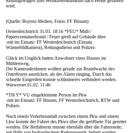
Rettungswagen zum Westküstenklinikum nach Heide gefahren
wird.
(Quelle: Boyens Medien, Fotos: FF Büsum)
Oesterdeichstrich 31.03. 18:16 *FEU* Müll-/
Papiercontainerbrand / Feuer greift auf Gebäude über
-mit im Einsatz: FF Westerdeichstrich (Einsatz
Wärmebildkamera), Rettungsdienst und Polizei-
Glück im Unglück hatten Anwohner eines Hauses im
Mühlenweg.
Die KameradenInnen wollten gerade zur Brandwache des
Osterfeuers ausrücken, als der Alarm einging. Durch das
schnelle Eingreifen konnte schlimmeres verhindert werden.
Warwerort 01.02. 11:46
*TH Y* VU eingeklemmte Person im Pkw
-mit im Einsatz: FF Büsum, FF Westerdeichstrich, RTW und
Polizei-
Nach einem Verkehrsunfall zwischen einem Pkw und einem
Lkw konnte der Fahrer des Pkws über die geöffnete Tür gerettet
werden. Die Beifahrerin musste ebenfalls über die Fahrerseite,
mit Hilfe von hydraulischem Rettungsgerät, befreit werden.